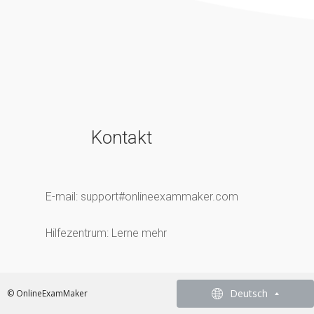
Kontakt
E-mail:
support#onlineexammaker.com
Hilfezentrum:
Lerne mehr
English
Deutsch
© OnlineExamMaker
French - Francais